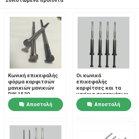
Κωνική επικεφαλής
Οι κωνικά
φόρμα καρφιτσών
επικεφαλής
μανικιών μανικιών
καρφίτσες και τα
DIN 1530
μανίκια συστημάτων
Σπίτι
συστημάτων
εκτίναξης
Αποστολή
Αποστολή
εκτίναξης φορμών
λεπταίνουν τον τοίχο
εναζώτωσης
ερώτησης
ερώτησης
Σχετικά με εμάς
Επαφές