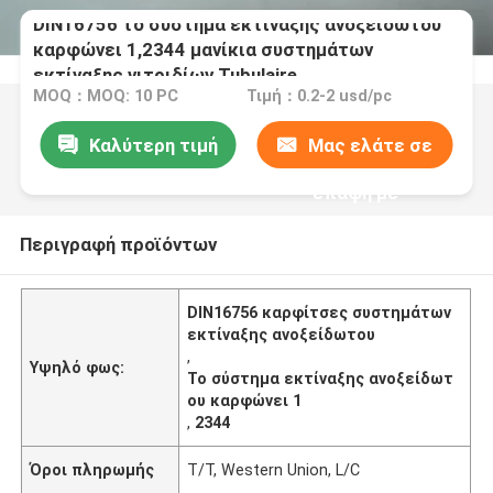
DIN16756 το σύστημα εκτίναξης ανοξείδωτου
καρφώνει 1,2344 μανίκια συστημάτων
εκτίναξης νιτριδίων Tubulaire
MOQ：MOQ: 10 PC
Τιμή：0.2-2 usd/pc
Καλύτερη τιμή
Μας ελάτε σε
επαφή με
Περιγραφή προϊόντων
DIN16756 καρφίτσες συστημάτων
εκτίναξης ανοξείδωτου
,
Υψηλό φως:
Το σύστημα εκτίναξης ανοξείδωτ
ου καρφώνει 1
,
2344
Όροι πληρωμής
T/T, Western Union, L/C