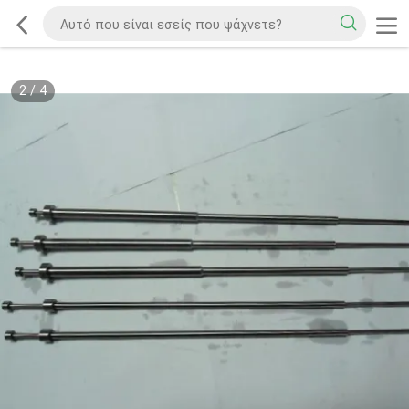
2
/
4